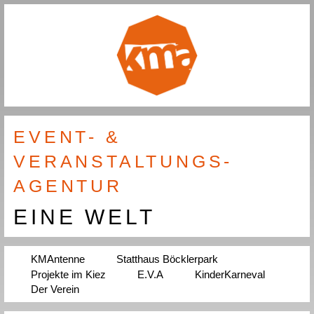
EVENT- &
VERANSTALTUNGS-
AGENTUR
EINE WELT
KMAntenne
Statthaus Böcklerpark
Projekte im Kiez
E.V.A
KinderKarneval
Der Verein