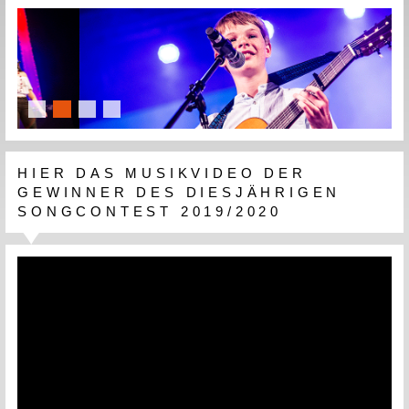
slide details.
slide details.
slide details.
slide details.
HIER DAS MUSIKVIDEO DER
GEWINNER DES DIESJÄHRIGEN
SONGCONTEST 2019/2020