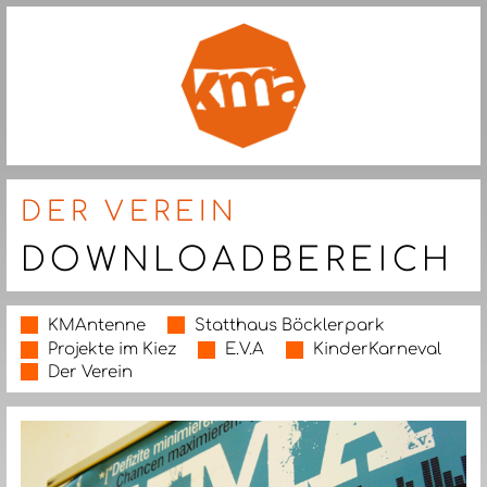
DER VEREIN
DOWNLOADBEREICH
KMAntenne
Statthaus Böcklerpark
Projekte im Kiez
E.V.A
KinderKarneval
Der Verein