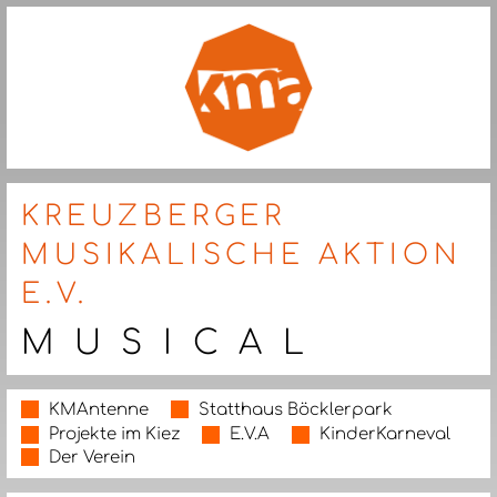
KREUZBERGER
MUSIKALISCHE AKTION
E.V.
M U S I C A L
KMAntenne
Statthaus Böcklerpark
Projekte im Kiez
E.V.A
KinderKarneval
Der Verein