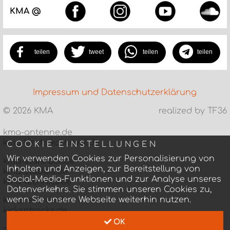
KMA @
teilen
tweet
teilen
teilen
Impressum und Datenschutzerklärung
©
2026 KMA
realized by TF36
kma-antenne.de
kma-kinderkarneval.de
COOKIE EINSTELLUNGEN
Wir verwenden Cookies zur Personalisierung von
kma-startruck.de
Inhalten und Anzeigen, zur Bereitstellung von
kma-studios.de
Social-Media-Funktionen und zur Analyse unseres
kma-technics.de
Datenverkehrs. Sie stimmen unseren Cookies zu,
wenn Sie unsere Webseite weiterhin nutzen.
kma-records.de
kicksntracks.de
OK
statthausboecklerpark.de