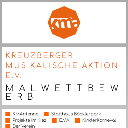
KREUZBERGER
MUSIKALISCHE AKTION
E.V.
M A L W E T T B E W
E R B
KMAntenne
Statthaus Böcklerpark
Projekte im Kiez
E.V.A
KinderKarneval
Der Verein