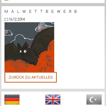
M A L W E T T B E W E R B
16.12.2014
ZURÜCK ZU AKTUELLES
Nächste