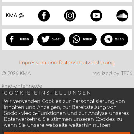
KMA @
teilen
tweet
teilen
teilen
Impressum und Datenschutzerklärung
©
2026 KMA
realized by TF36
kma-antenne.de
kma-kinderkarneval.de
COOKIE EINSTELLUNGEN
Wir verwenden Cookies zur Personalisierung von
kma-startruck.de
Inhalten und Anzeigen, zur Bereitstellung von
kma-studios.de
Social-Media-Funktionen und zur Analyse unseres
kma-technics.de
Datenverkehrs. Sie stimmen unseren Cookies zu,
wenn Sie unsere Webseite weiterhin nutzen.
kma-records.de
kicksntracks.de