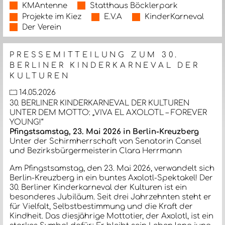
KMAntenne
Statthaus Böcklerpark
Projekte im Kiez
E.V.A
KinderKarneval
Der Verein
PRESSEMITTEILUNG ZUM 30.
BERLINER KINDERKARNEVAL DER
KULTUREN
14.05.2026
30. BERLINER KINDERKARNEVAL DER KULTUREN
UNTER DEM MOTTO: „VIVA EL AXOLOTL – FOREVER
YOUNG!“
Pfingstsamstag, 23. Mai 2026 in Berlin-Kreuzberg
Unter der Schirmherrschaft von Senatorin Cansel
und Bezirksbürgermeisterin Clara Herrmann
Am Pfingstsamstag, den 23. Mai 2026, verwandelt sich
Berlin-Kreuzberg in ein buntes Axolotl-Spektakel! Der
30. Berliner Kinderkarneval der Kulturen ist ein
besonderes Jubiläum. Seit drei Jahrzehnten steht er
für Vielfalt, Selbstbestimmung und die Kraft der
Kindheit. Das diesjährige Mottotier, der Axolotl, ist ein