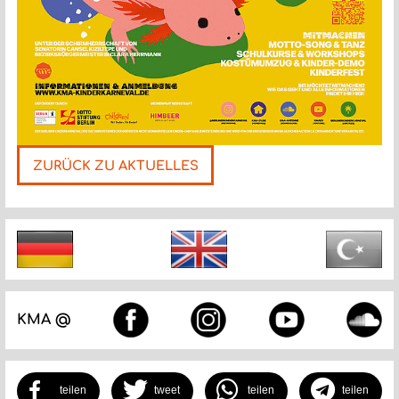
ZURÜCK ZU AKTUELLES
Nächste
KMA @
teilen
tweet
teilen
teilen