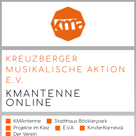
KREUZBERGER
MUSIKALISCHE AKTION
E.V.
KMANTENNE
ONLINE
KMAntenne
Statthaus Böcklerpark
Projekte im Kiez
E.V.A
KinderKarneval
Der Verein