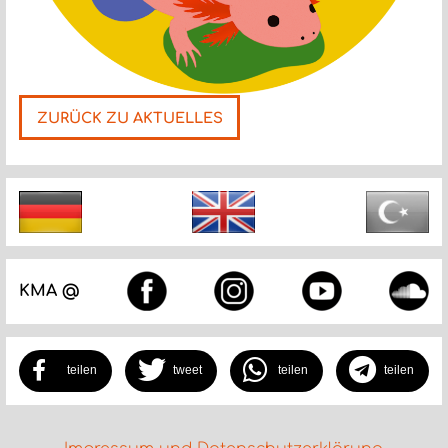
ZURÜCK ZU AKTUELLES
Nächste
KMA @
teilen
tweet
teilen
teilen