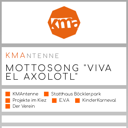
KMA
NTENNE
MOTTOSONG "VIVA
EL AXOLOTL"
KMAntenne
Statthaus Böcklerpark
Projekte im Kiez
E.V.A
KinderKarneval
Der Verein