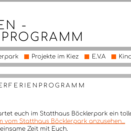
EN -
NPROGRAMM
erpark
Projekte im Kiez
E.V.A
Kin
TERFERIENPROGRAMM
artet euch im Statthaus Böcklerpark ein to
m vom Statthaus Böcklerpark anzusehen...
meinsame Zeit mit Euch.