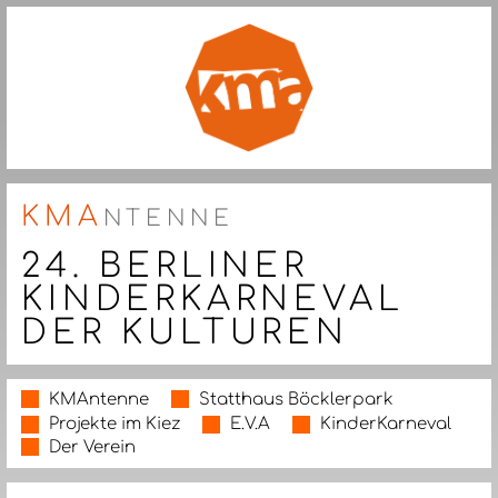
KMA
NTENNE
24. BERLINER
KINDERKARNEVAL
DER KULTUREN
KMAntenne
Statthaus Böcklerpark
Projekte im Kiez
E.V.A
KinderKarneval
Der Verein