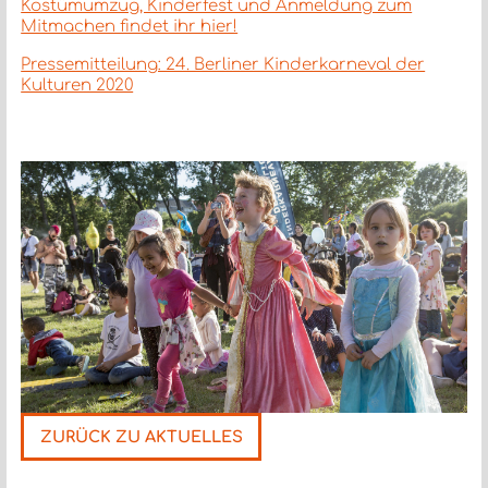
Kostümumzug, Kinderfest und Anmeldung zum
Mitmachen findet ihr hier!
Pressemitteilung: 24. Berliner Kinderkarneval der
Kulturen 2020
ZURÜCK ZU AKTUELLES
Nächste