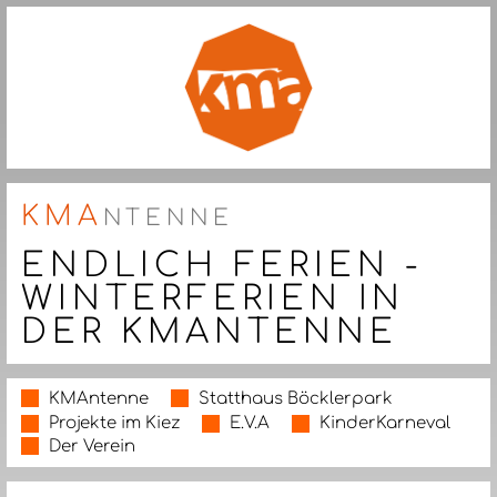
KMA
NTENNE
ENDLICH FERIEN -
WINTERFERIEN IN
DER KMANTENNE
KMAntenne
Statthaus Böcklerpark
Projekte im Kiez
E.V.A
KinderKarneval
Der Verein