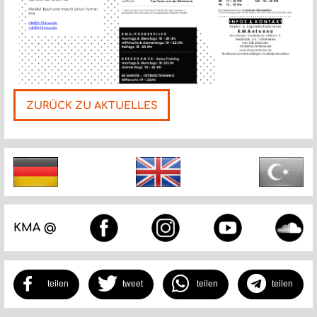
ZURÜCK ZU AKTUELLES
Nächste
KMA @
teilen
tweet
teilen
teilen