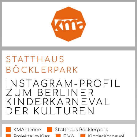
STATTHAUS
BÖCKLERPARK
INSTAGRAM-PROFIL
ZUM BERLINER
KINDERKARNEVAL
DER KULTUREN
KMAntenne
Statthaus Böcklerpark
Projekte im Kiez
E.V.A
KinderKarneval