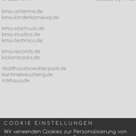
kma-antenne.de
kma-kinderkarneval.de
kma-startruck.de
kma-studios.de
kma-technics.de
kma-records.de
kicksntracks.de
statthausboecklerpark.de
kantinekreuzberg.de
intihaus.de
COOKIE EINSTELLUNGEN
Wir verwenden Cookies zur Personalisierung von