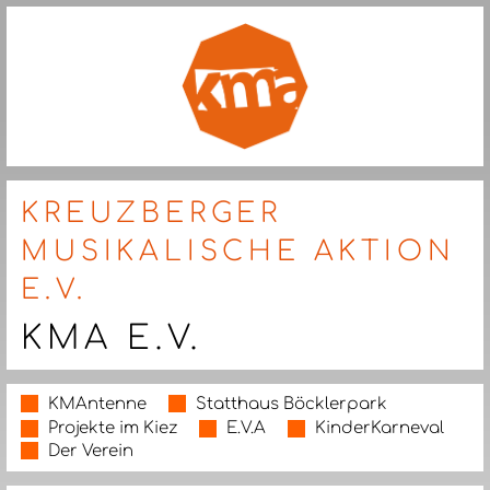
KREUZBERGER
MUSIKALISCHE AKTION
E.V.
KMA E.V.
KMAntenne
Statthaus Böcklerpark
Projekte im Kiez
E.V.A
KinderKarneval
Der Verein