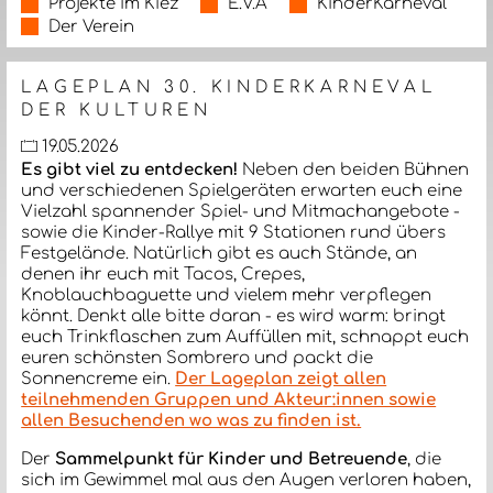
Projekte im Kiez
E.V.A
KinderKarneval
Der Verein
LAGEPLAN 30. KINDERKARNEVAL
DER KULTUREN
19.05.2026
Es gibt viel zu entdecken!
Neben den beiden Bühnen
und verschiedenen Spielgeräten erwarten euch eine
Vielzahl spannender Spiel- und Mitmachangebote -
sowie die Kinder-Rallye mit 9 Stationen rund übers
Festgelände. Natürlich gibt es auch Stände, an
denen ihr euch mit Tacos, Crepes,
Knoblauchbaguette und vielem mehr verpflegen
könnt. Denkt alle bitte daran - es wird warm: bringt
euch Trinkflaschen zum Auffüllen mit, schnappt euch
euren schönsten Sombrero und packt die
Sonnencreme ein.
Der Lageplan zeigt allen
teilnehmenden Gruppen und Akteur:innen sowie
allen Besuchenden wo was zu finden ist.
Der
Sammelpunkt für Kinder und Betreuende
, die
sich im Gewimmel mal aus den Augen verloren haben,