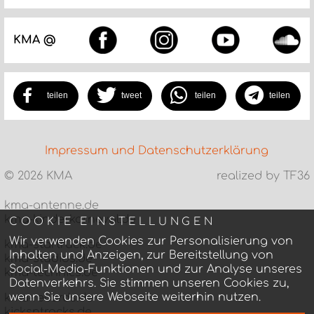
KMA @
teilen
tweet
teilen
teilen
Impressum und Datenschutzerklärung
©
2026 KMA
realized by TF36
kma-antenne.de
kma-kinderkarneval.de
COOKIE EINSTELLUNGEN
Wir verwenden Cookies zur Personalisierung von
kma-startruck.de
Inhalten und Anzeigen, zur Bereitstellung von
kma-studios.de
Social-Media-Funktionen und zur Analyse unseres
kma-technics.de
Datenverkehrs. Sie stimmen unseren Cookies zu,
wenn Sie unsere Webseite weiterhin nutzen.
kma-records.de
kicksntracks.de