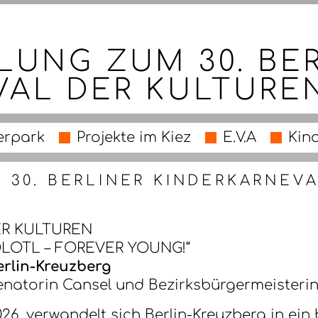
LUNG ZUM 30. BE
VAL DER KULTURE
erpark
Projekte im Kiez
E.V.A
Kin
 30. BERLINER KINDERKARNEV
ER KULTUREN
LOTL – FOREVER YOUNG!“
erlin-Kreuzberg
enatorin Cansel und Bezirksbürgermeisteri
6, verwandelt sich Berlin-Kreuzberg in ein b