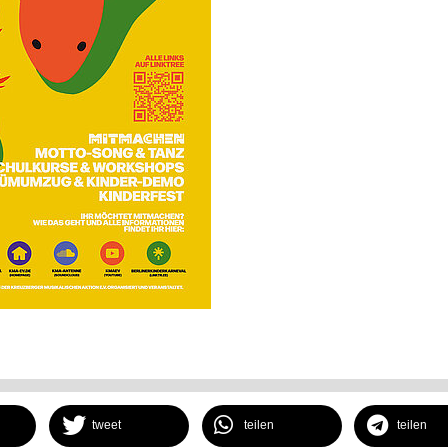
tweet
teilen
teilen