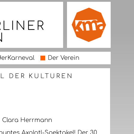
RLINER
N
derKarneval
Der Verein
AL DER KULTUREN
n Clara Herrmann
untes Axolotl-Spektakel! Der 30.