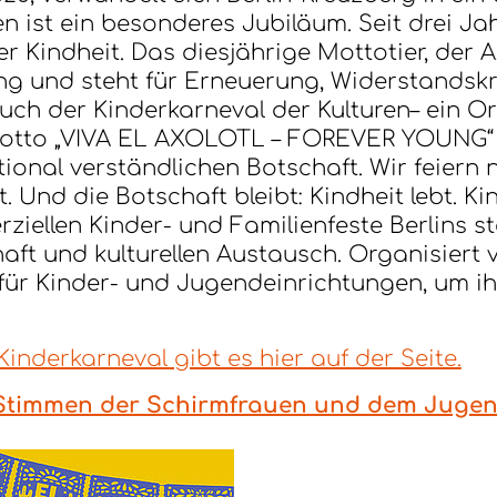
n ist ein besonderes Jubiläum. Seit drei Jahr
 Kindheit. Das diesjährige Mottotier, der Ax
jung und steht für Erneuerung, Widerstands
ch der Kinderkarneval der Kulturen– ein Ort
Motto „VIVA EL AXOLOTL – FOREVER YOUNG“ 
tional verständlichen Botschaft. Wir feiern 
. Und die Botschaft bleibt: Kindheit lebt. Ki
ziellen Kinder- und Familienfeste Berlins st
chaft und kulturellen Austausch. Organisier
rm für Kinder- und Jugendeinrichtungen, um ih
nderkarneval gibt es hier auf der Seite.
t Stimmen der Schirmfrauen und dem Jugend