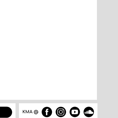
KMA @