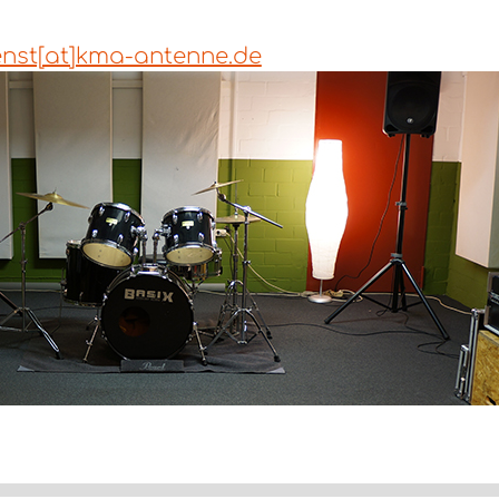
enst[at]kma-antenne.de