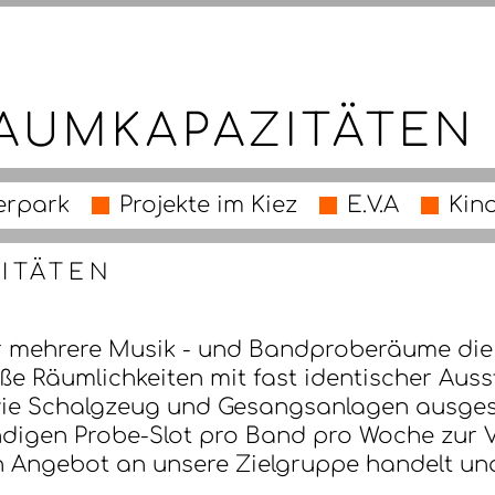
RAUMKAPAZITÄTEN
erpark
Projekte im Kiez
E.V.A
Kin
ITÄTEN
r mehrere Musik - und Bandproberäume die k
ße Räumlichkeiten mit fast identischer Auss
wie Schalgzeug und Gesangsanlagen ausgest
ndigen Probe-Slot pro Band pro Woche zur V
in Angebot an unsere Zielgruppe handelt und